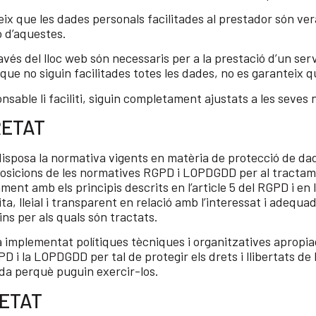
ix que les dades personals facilitades al prestador són ver
 d’aquestes.
ravés del lloc web són necessaris per a la prestació d’un ser
que no siguin facilitades totes les dades, no es garanteix q
nsable li faciliti, siguin completament ajustats a les seves 
RETAT
isposa la normativa vigents en matèria de protecció de da
posicions de les normatives RGPD i LOPDGDD per al tractame
ment amb els principis descrits en l’article 5 del RGPD i en 
ta, lleial i transparent en relació amb l’interessat i adequad
ins per als quals són tractats.
 implementat polítiques tècniques i organitzatives apropia
 i la LOPDGDD per tal de protegir els drets i llibertats de l
da perquè puguin exercir-los.
ETAT