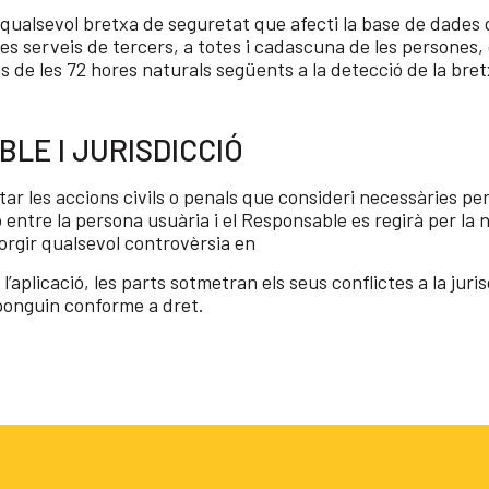
ualsevol bretxa de seguretat que afecti la base de dades q
res serveis de tercers, a totes i cadascuna de les persones
ns de les 72 hores naturals següents a la detecció de la bret
BLE I JURISDICCIÓ
ar les accions civils o penals que consideri necessàries per 
 entre la persona usuària i el Responsable es regirà per la n
sorgir qualsevol controvèrsia en
 l’aplicació, les parts sotmetran els seus conflictes a la ju
sponguin conforme a dret.