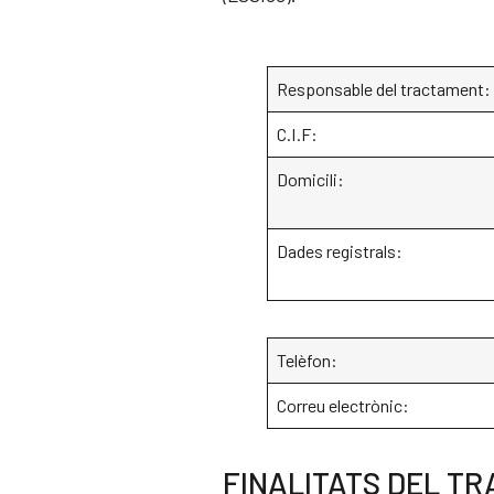
Responsable del tractament:
C.I.F:
Domicili:
Dades registrals:
Telèfon:
Correu electrònic:
FINALITATS DEL T