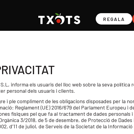
REGALA
PRIVACITAT
informa els usuaris del lloc web sobre la seva política r
r personal dels usuaris i clients.
gre i ple compliment de les obligacions disposades per la n
ormació: Reglament (UE) 2016/679 del Parlament Europeu i del
sones físiques pel que fa al tractament de dades personals i a
Orgànica 3/2018, de 5 de desembre, de Protecció de Dades P
002, d’11 de juliol, de Serveis de la Societat de la Informaci