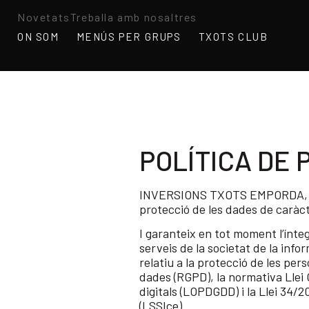
Novetats
Treballa amb nosaltres
ON SOM
MENÚS PER GRUPS
TXOTS CLUB
POLÍTICA DE 
INVERSIONS TXOTS EMPORDA, S.L, 
protecció de les dades de caràcte
I garanteix en tot moment l’ínte
serveis de la societat de la inf
relatiu a la protecció de les per
dades (RGPD), la normativa Llei 
digitals (LOPDGDD) i la Llei 34/2
(LSSIce).