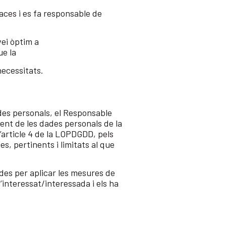
aces i es fa responsable de
vei òptim a
ue la
necessitats.
des personals, el Responsable
nt de les dades personals de la
l’article 4 de la LOPDGDD, pels
es, pertinents i limitats al que
des per aplicar les mesures de
’interessat/interessada i els ha