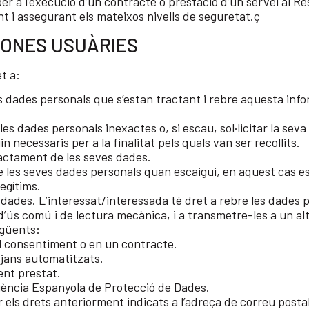
r a l’execució d’un contracte o prestació d’un servei al Re
 i assegurant els mateixos nivells de seguretat.ç
SONES USUÀRIES
t a:
ves dades personals que s’estan tractant i rebre aquesta info
de les dades personals inexactes o, si escau, sol·licitar la se
in necessaris per a la finalitat pels quals van ser recollits.
 tractament de les seves dades.
 les seves dades personals quan escaigui, en aquest cas es
egítims.
s dades. L’interessat/interessada té dret a rebre les dades p
’ús comú i de lectura mecànica, i a transmetre-les a un alt
egüents:
l consentiment o en un contracte.
tjans automatitzats.
ent prestat.
gència Espanyola de Protecció de Dades.
 els drets anteriorment indicats a l’adreça de correu posta