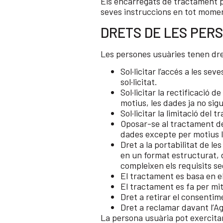
Els encarregats de tractament pe
seves instruccions en tot moment
DRETS DE LES PER
Les persones usuàries tenen dre
Sol·licitar l’accés a les se
sol·licitat.
Sol·licitar la rectificació 
motius, les dades ja no sigu
Sol·licitar la limitació del
Oposar-se al tractament de
dades excepte per motius l
Dret a la portabilitat de le
en un format estructurat, d
compleixen els requisits s
El tractament es basa en e
El tractament es fa per mi
Dret a retirar el consentim
Dret a reclamar davant l’A
La persona usuària pot exercitar