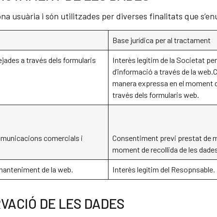
ona usuària i són utilitzades per diverses finalitats que s’
Base jurídica per al tractament
ejades a través dels formularis
Interès legítim de la Societat pe
d’informació a través de la web
manera expressa en el moment de
través dels formularis web.
omunicacions comercials i
Consentiment previ prestat de m
moment de recollida de les dades
 manteniment de la web.
Interès legítim del Resopnsable.
VACIÓ DE LES DADES