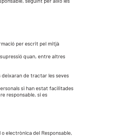
sponsable, seguint per això les
rmació per escrit pel mitjà
va supressió quan, entre altres
 deixaran de tractar les seves
ersonals si han estat facilitades
re responsable, si es
l o electrònica del Responsable,