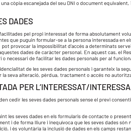
 una còpia escanejada del seu DNI o document equivalent, i 
ES DADES
facilitades pel propi interessat de forma absolutament vol
tes que puguin formular-se a la persona interessada en els
 pot provocar la impossibilitat d’accés a determinats servei
’aquestes dades de caràcter personal. En aquest cas, el R
i o necessari de facilitar les dades personals per al funcio
dencialitat de les seves dades personals i garanteix la seg
 la seva alteració, pèrdua, tractament o accés no autoritz
ITADA PER L’INTERESSAT/INTERESS
oden cedir les seves dades personals sense el previ consent
int les seves dades en els formularis de contacte o present
nt i de forma lliure i inequívoca que les seves dades són 
ió, i és voluntària la inclusió de dades en els camps restan