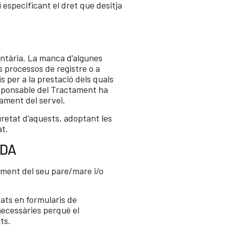
especificant el dret que desitja
untària. La manca d’algunes
 processos de registre o a
s per a la prestació dels quals
esponsable del Tractament ha
nament del servei.
uretat d’aquests, adoptant les
at.
ADA
iment del seu pare/mare i/o
ats en formularis de
necessàries perquè el
ts.