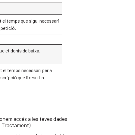
 el temps que sigui necessari
 petició.
ue et donis de baixa.
t el temps necessari per a
scripció que li resultin
 donem accés a les teves dades
e Tractament).