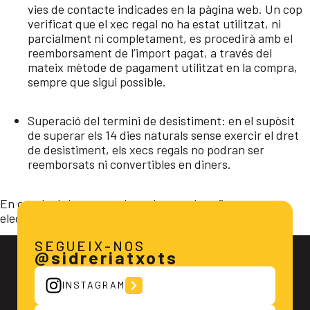
vies de contacte indicades en la pàgina web. Un cop
verificat que el xec regal no ha estat utilitzat, ni
parcialment ni completament, es procedirà amb el
reemborsament de l’import pagat, a través del
mateix mètode de pagament utilitzat en la compra,
sempre que sigui possible.
Superació del termini de desistiment: en el supòsit
de superar els 14 dies naturals sense exercir el dret
de desistiment, els xecs regals no podran ser
reemborsats ni convertibles en diners.
En cas de dubte, us podeu adreçar al següent correu
electrònic:
marketing@sidreriatxots.com
SEGUEIX-NOS
@sidreriatxots
INSTAGRAM