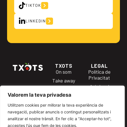
TIKTOK
LINKEDIN
TXOTS
LEGAL
On som
Política de
Privacitat
Take away
Avís legal
Treballa amb
Valorem la teva privadesa
nosaltres
Política de
Cookies
Àrea
Utilitzem cookies per millorar la teva experiència de
treballadors
Termes i
navegació, publicar anuncis o contingut personalitzats i
condicions
Canal
analitzar el nostre trànsit. En fer clic a "Acceptar-ho tot",
Denúncies
acceptes l'ús que fem de les cookies.