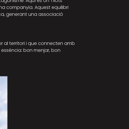
tagonisme. Aquí és on Txots
na companyia. Aquest equilibri
arca, generant una associació
r al territori i que connecten amb
a essència: bon menjar, bon