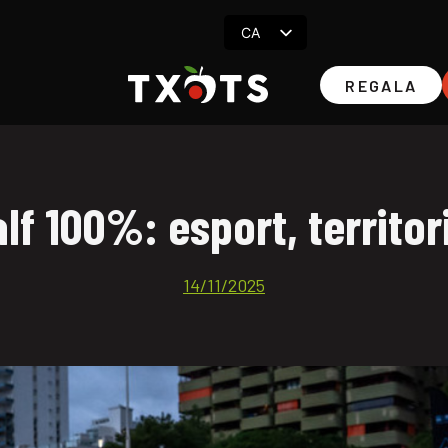
CA
ES
REGALA
EN
FR
alf 100%: esport, territori
14/11/2025