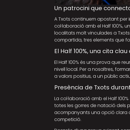
Un patrocini que connect
A Txots continuem apostant per i
col·laboració amb el Half 100%, u
localitats molt vinculades a Txots
compartida, tres elements que form
El Half 100%, una cita clau
El Half 100% és una prova que reu
nivell local. Per a nosaltres, for
a valors positius, a un públic acti
Presència de Txots duran
La col·laboració amb el Half 100%
totes les gorres de natació dels p
acompanyants una opció clara on c
competició.