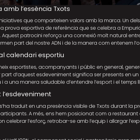
a amb l’essència Txots
niciatives que comparteixen valors amb la marca. Un dels
na prova esportiva de referència que se celebra a Empuria
. Aquest patrocini reforça una connexió molt natural entre
en part del nostre ADN i de la manera com entenem l’oci i 
 al calendari esportiu
neix esportistes, acompanyants i públic en general, gener
mar part d’aquest esdeveniment significa ser presents en un 
u i a una manera saludable d’entendre l’esport i el temps ll
t l’esdeveniment
 s’ha traduït en una presència visible de Txots durant la 
articipants. A més, ens hem posicionat com a restaurant ofi
elebrar l’esforç, retrobar-se amb l’equip i allargar l’exp