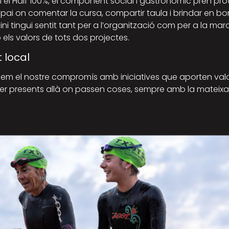
el Half 100%, el component social i gastronòmic pren pro
pai on comentar la cursa, compartir taula i brindar en bo
cini tingui sentit tant per a l’organització com per a la m
els valors de tots dos projectes.
t local
rmem el nostre compromís amb iniciatives que aporten valo
ser presents allà on passen coses, sempre amb la mateix