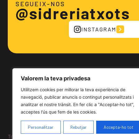
SEGUEIX-NOS
@sidreriatxots
INSTAGRAM
TXOTS
Valorem la teva privadesa
On som
Utilitzem cookies per millorar la teva experiència de
Take away
navegació, publicar anuncis o contingut personalitzats i
Treballa amb nosaltres
analitzar el nostre trànsit. En fer clic a "Acceptar-ho tot",
acceptes l'ús que fem de les cookies.
Àrea treballadors
Canal Denúncies
Personalitzar
Rebutjar
Accepta-ho tot
Tots els drets reservats a Txots Sidreria · 2026