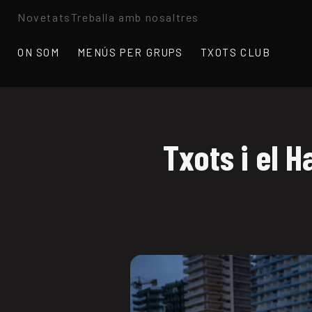
Novetats
Treballa amb nosaltres
ON SOM
MENÚS PER GRUPS
TXOTS CLUB
Txots i el H